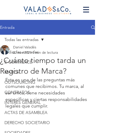
Entrada
Todas las entradas
Daniel Valadés
Todas las entradas
22 nov 2021
1 min de lectura
¿Cuánto tiempo tarda un
E-COMMERCE
Registro de Marca?
MARCA
Esta es una de las preguntas más 
OUTSOURCING
comunes que recibimos. Tu marca, al 
CONTRATOS
ser única, tiene necesidades 
específicas y ciertas responsabilidades 
INTERÉS GENERAL
legales que cumplir. 
ACTAS DE ASAMBLEA
DERECHO SOCIETARIO
SOCIEDADES