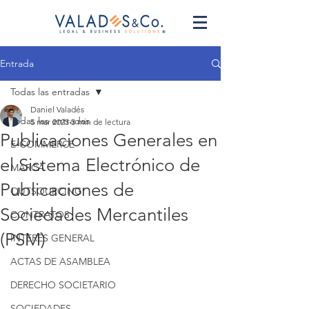
Entrada
Todas las entradas
Daniel Valadés
Todas las entradas
5 mar 2025
3 min de lectura
Publicaciones Generales en
E-COMMERCE
el Sistema Electrónico de
MARCA
Publicaciones de
OUTSOURCING
Sociedades Mercantiles
CONTRATOS
(PSM)
INTERÉS GENERAL
ACTAS DE ASAMBLEA
DERECHO SOCIETARIO
SOCIEDADES