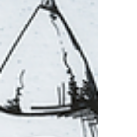
que “todo está en orden”, cuando en
realidad arrastran pendientes que más
adelante pueden convertirse en multas,
conflictos o problemas innecesarios. Para
evitarlo, te dejamos este checklist legal
básico que toda empresa debería revisar al
comenzar el año. 1. ¿Tu empresa tiene su
documentación actualizada? Revisa que: El
acta constitutiva esté vigente