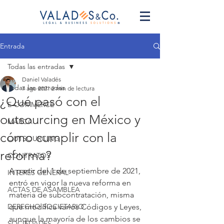
Entrada
Todas las entradas
Daniel Valadés
Todas las entradas
7 ago 2021
2 min de lectura
¿Qué pasó con el
E-COMMERCE
outsourcing en México y
MARCA
cómo cumplir con la
OUTSOURCING
reforma?
CONTRATOS
A partir del 1 de septiembre de 2021, 
INTERÉS GENERAL
entró en vigor la nueva reforma en 
ACTAS DE ASAMBLEA
materia de subcontratación, misma 
DERECHO SOCIETARIO
que modifica varios Códigos y Leyes, 
aunque la mayoría de los cambios se 
SOCIEDADES