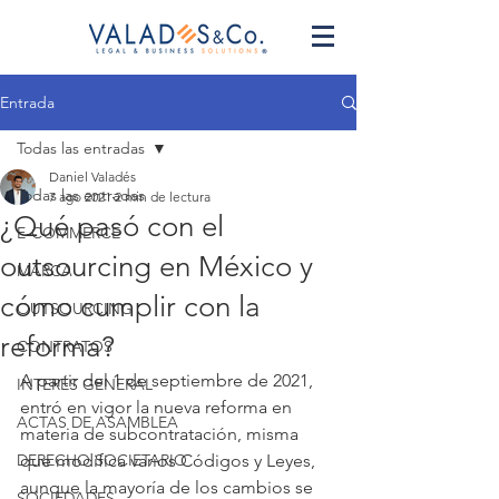
Entrada
Todas las entradas
Daniel Valadés
Todas las entradas
7 ago 2021
2 min de lectura
¿Qué pasó con el
E-COMMERCE
outsourcing en México y
MARCA
cómo cumplir con la
OUTSOURCING
reforma?
CONTRATOS
A partir del 1 de septiembre de 2021, 
INTERÉS GENERAL
entró en vigor la nueva reforma en 
ACTAS DE ASAMBLEA
materia de subcontratación, misma 
DERECHO SOCIETARIO
que modifica varios Códigos y Leyes, 
aunque la mayoría de los cambios se 
SOCIEDADES