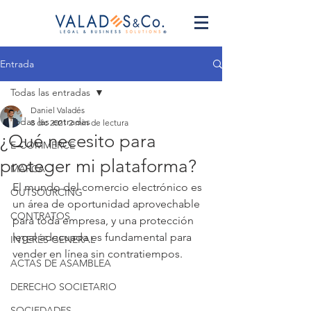
Entrada
Todas las entradas
Daniel Valadés
Todas las entradas
8 dic 2021
2 min de lectura
¿Qué necesito para
E-COMMERCE
proteger mi plataforma?
MARCA
El mundo del comercio electrónico es 
OUTSOURCING
un área de oportunidad aprovechable 
CONTRATOS
para toda empresa, y una protección 
legal adecuada es fundamental para 
INTERÉS GENERAL
vender en línea sin contratiempos.
ACTAS DE ASAMBLEA
DERECHO SOCIETARIO
SOCIEDADES