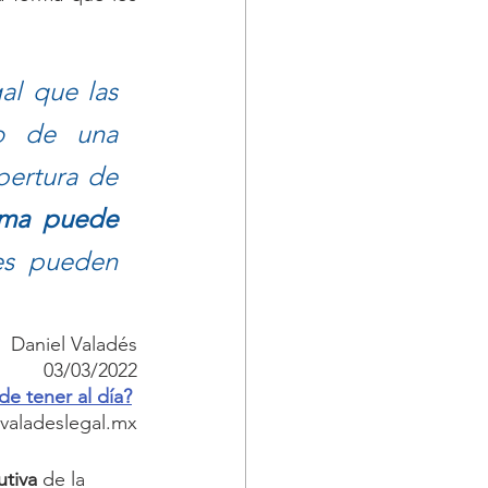
l que las 
o de una 
pertura de 
rma puede 
es pueden 
Daniel Valadés
03/03/2022
e tener al día?
 valadeslegal.mx
utiva
 de la 