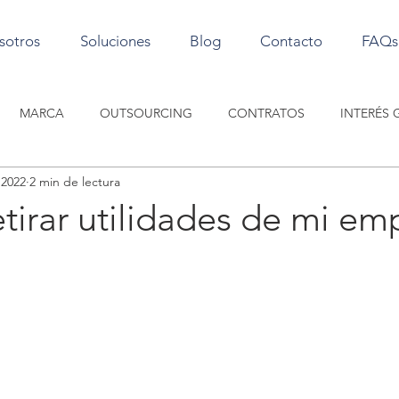
sotros
Soluciones
Blog
Contacto
FAQs
MARCA
OUTSOURCING
CONTRATOS
INTERÉS 
l 2022
2 min de lectura
CHO SOCIETARIO
SOCIEDADES
LABORAL
irar utilidades de mi em