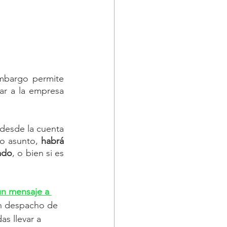
mbargo permite 
retirar capital de la empresa. En este caso el socio interesado puede cobrar a la empresa 
desde la cuenta 
o asunto, 
habrá 
uado
, o bien si es 
un mensaje a 
n despacho de 
s llevar a 