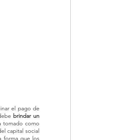
inar el pago de 
debe 
brindar un 
ea tomado como 
 capital social 
a forma que los 