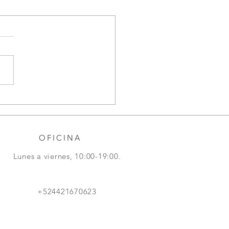
MBLEAS DE
ONISTAS a Través de
os Electrónicos: Una
rma Transformadora.
OFICINA
Lunes a viernes, 10:00-19:00.
+524421670623