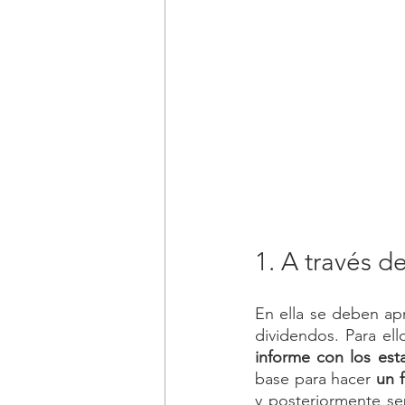
1. A través d
En ella se deben apr
dividendos. Para el
informe con los est
base para hacer 
un 
y posteriormente sep