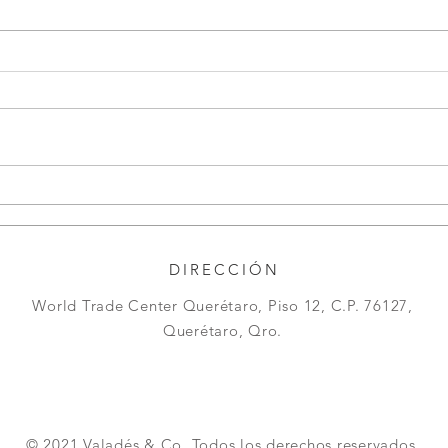
Regularización de Actas de
ASA
Asamblea Anual Ordinaria |
ACCI
Guía Legal para Empresas
Medi
Refo
DIRECCIÓN
World Trade Center Querétaro, Piso 12, C.P. 76127,
Querétaro, Qro.
© 2021 Valadés & Co.
T
odos los derechos reservados.