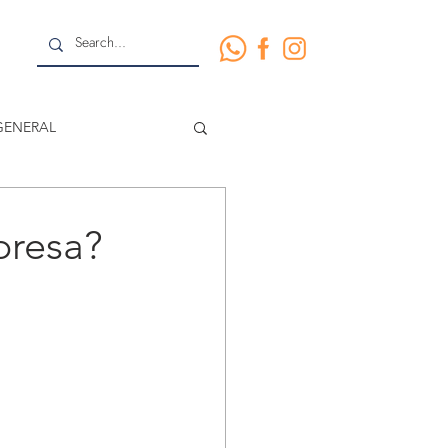
GENERAL
presa?