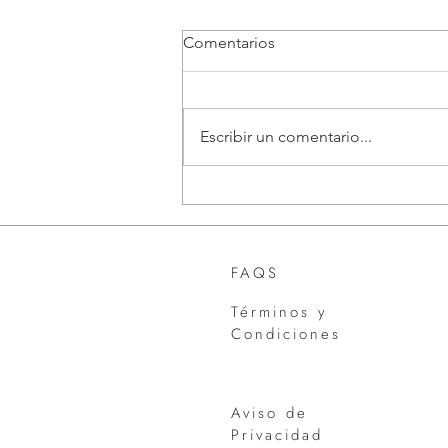
Comentarios
Escribir un comentario...
Los pendientes legales que
tu empresa debe resolver
antes de que termine el año
FAQS
Términos y
Condiciones
Aviso de
Privacidad